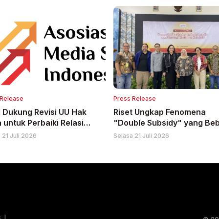
 Release
Press Release
 Dukung Revisi UU Hak
Riset Ungkap Fenomena
 untuk Perbaiki Relasi
"Double Subsidy" yang Be
k Adil antara Platform AI
Media
 21 Juli 2026
Selasa 21 Juli 2026
Penerbit Berita