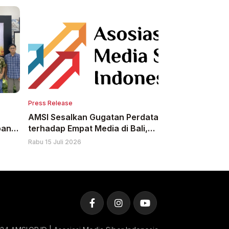
Press Release
AMSI Sesalkan Gugatan Perdata
bani
terhadap Empat Media di Bali,
Minta Majelis Hakim Nyatakan
Rabu 15 Juli 2026
Gugatan Tidak Dapat Diterima