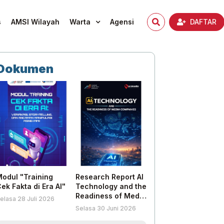
s
AMSI Wilayah
Warta
Agensi
DAFTAR
Dokumen
odul "Training
Research Report AI
ek Fakta di Era AI"
Technology and the
Readiness of Media
elasa 28 Juli 2026
Companies
Selasa 30 Juni 2026