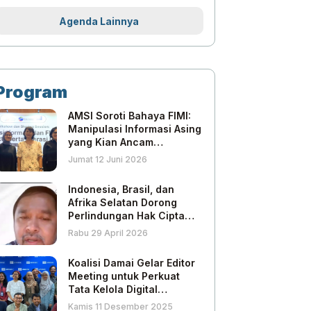
Agenda Lainnya
Program
AMSI Soroti Bahaya FIMI:
Manipulasi Informasi Asing
yang Kian Ancam
Jurnalisme dan Ruang
Jumat 12 Juni 2026
Publik
Indonesia, Brasil, dan
Afrika Selatan Dorong
Perlindungan Hak Cipta
atas Produk Jurnalistik di
Rabu 29 April 2026
Era AI
Koalisi Damai Gelar Editor
Meeting untuk Perkuat
Tata Kelola Digital
Berbasis HAM
Kamis 11 Desember 2025