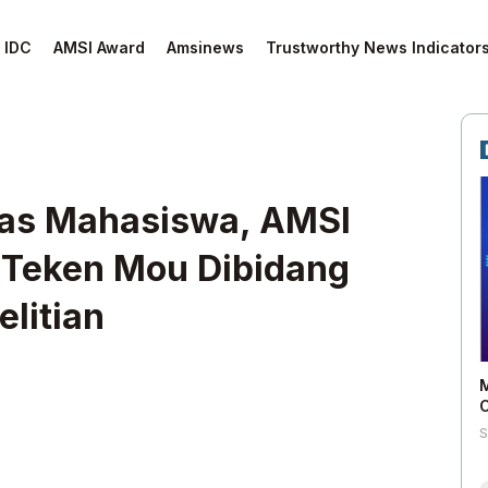
IDC
AMSI Award
Amsinews
Trustworthy News Indicator
tas Mahasiswa, AMSI
 Teken Mou Dibidang
litian
M
C
S