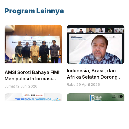
Program Lainnya
Indonesia, Brasil, dan
AMSI Soroti Bahaya FIMI:
Afrika Selatan Dorong
Manipulasi Informasi
Perlindungan Hak Cipta
Asing yang Kian Ancam
Rabu 29 April 2026
Jumat 12 Juni 2026
atas Produk Jurnalistik di
Jurnalisme dan Ruang
Era AI
Publik