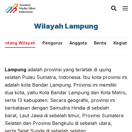
Wilayah Lampung
Tentang Wilayah
Pengurus
Anggota
Berita
Kegiatan
Lampung
adalah
provinsi
yang terletak di ujung
selatan
Pulau Sumatra
,
Indonesia
.
Ibu kota provinsi
ini
adalah
kota Bandar Lampung
.
Provinsi ini memiliki
dua
kota
, yaitu
Kota Bandar Lampung
dan
Kota Metro
,
serta 13 kabupaten. Secara geografis, provinsi ini
berbatasan dengan
Samudra Hindia
di sebelah
barat,
Laut Jawa
di sebelah timur,
Provinsi Sumatera
Selatan
dan
Provinsi Bengkulu
di sebelah utara,
serta
Selat Sunda
di sebelah selatan.