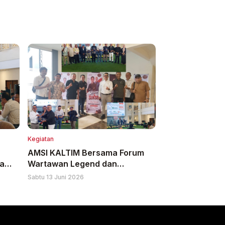
Kegiatan
AMSI KALTIM Bersama Forum
ia
Wartawan Legend dan
I
Diskominfo Kaltim Gelar
Sabtu 13 Juni 2026
"Konvensi Media Siber 2026"