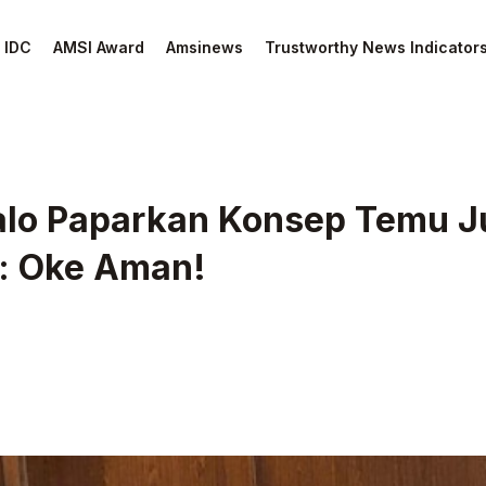
IDC
AMSI Award
Amsinews
Trustworthy News Indicator
lo Paparkan Konsep Temu Ju
n: Oke Aman!