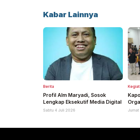
Kabar Lainnya
Berita
Kegiat
Profil Alm Maryadi, Sosok
Kapo
Lengkap Eksekutif Media Digital
Orga
di A
Sabtu 4 Juli 2026
Jumat 
Kalt