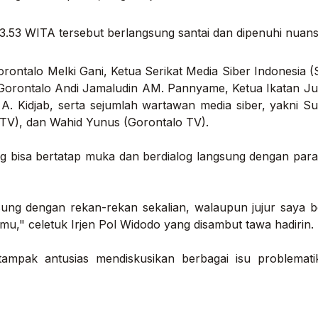
13.53 WITA tersebut berlangsung santai dan dipenuhi nuan
orontalo Melki Gani, Ketua Serikat Media Siber Indonesia
Gorontalo Andi Jamaludin AM. Pannyame, Ketua Ikatan Jurna
 A. Kidjab, serta sejumlah wartawan media siber, yakni Su
TV), dan Wahid Yunus (Gorontalo TV).
 bisa bertatap muka dan berdialog langsung dengan para
sung dengan rekan-rekan sekalian, walaupun jujur saya
temu," celetuk Irjen Pol Widodo yang disambut tawa hadirin.
tampak antusias mendiskusikan berbagai isu problemat