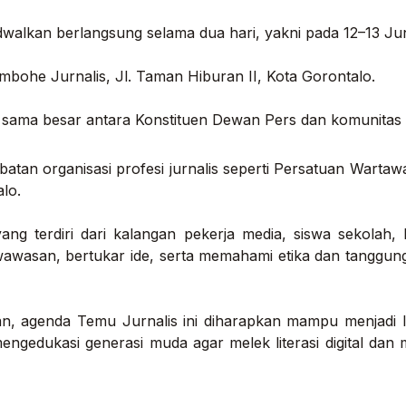
dwalkan berlangsung selama dua hari, yakni pada 12–13 Jun
mbohe Jurnalis, Jl. Taman Hiburan II, Kota Gorontalo.
 sama besar antara Konstituen Dewan Pers dan komunitas w
libatan organisasi profesi jurnalis seperti Persatuan Wart
alo.
ang terdiri dari kalangan pekerja media, siswa sekolah
asan, bertukar ide, serta memahami etika dan tanggung ja
an, agenda Temu Jurnalis ini diharapkan mampu menjadi 
ngedukasi generasi muda agar melek literasi digital dan m