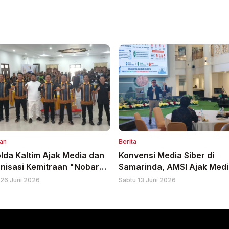
an
Berita
lda Kaltim Ajak Media dan
Konvensi Media Siber di
nisasi Kemitraan "Nobar"
Samarinda, AMSI Ajak Med
ula Mako Brimob Polda
Beradaptasi dan Jadikan A
26 Juni 2026
Sabtu 13 Juni 2026
im
sebagai Mitra Jurnalisme