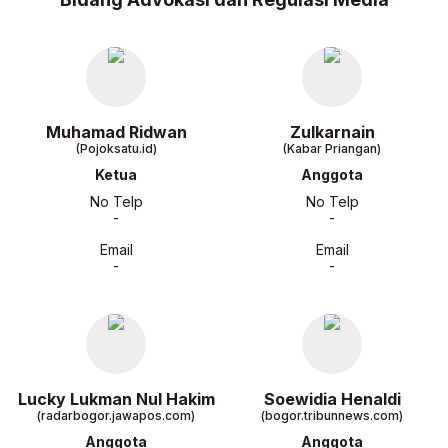
Muhamad Ridwan
Zulkarnain
(Pojoksatu.id)
(Kabar Priangan)
Ketua
Anggota
No Telp
No Telp
-
-
Email
Email
-
-
Lucky Lukman Nul Hakim
Soewidia Henaldi
(radarbogor.jawapos.com)
(bogor.tribunnews.com)
Anggota
Anggota