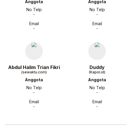
Anggota
Anggota
No Telp
No Telp
-
-
Email
Email
-
-
Abdul Halim Trian Fikri
Duddy
(sewaktu.com)
(Kapol.id)
Anggota
Anggota
No Telp
No Telp
-
-
Email
Email
-
-