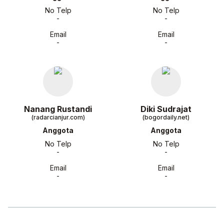
No Telp
No Telp
-
-
Email
Email
-
-
Nanang Rustandi
Diki Sudrajat
(radarcianjur.com)
(bogordaily.net)
Anggota
Anggota
No Telp
No Telp
-
-
Email
Email
-
-