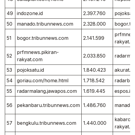
49
indozone.id
2.397.760
pojoksatu
50
manado.tribunnews.com
2.328.000
bogor.t
prfmnews
51
bogor.tribunnews.com
2.141.599
rakyat.c
prfmnews.pikiran-
52
2.033.850
radarma
rakyat.com
53
pojoksatu.id
1.840.423
akurat.c
54
goriau.com/home.html
1.718.542
radarban
55
radarmalang.jawapos.com
1.619.445
espos.id
56
pekanbaru.tribunnews.com
1.486.760
manado.
kabarcir
57
bengkulu.tribunnews.com
1.440.000
rakyat.c