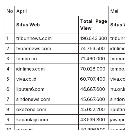
No
April
Mei
Total
Page
Situs Web
Situs W
View
1
tribunnews.com
196.643.300
tribunn
2
tvonenews.com
74.763.500
idntimes
3
tempo.co
71.460.000
tvonene
4
idntimes.com
70.028.000
tempo.c
5
viva.co.id
60.707.400
viva.co.i
6
liputan6.com
46.887.600
nu.or.id
7
sindonews.com
45.667.600
sindone
8
okezone.com
45.052.200
liputan6
9
kapanlagi.com
43.539.800
jawapos
10
nu.or.id
40.996.800
kapanlag