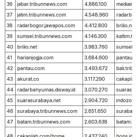
36
jabar.tribunnews.com
4.886.100
mediaind
37
jatim.tribunnews.com
4.548.960
radarbo
38
radarbogor.jawapos.com
4.412.800
brilio.net
39
sumsel.tribunnews.com
4.146.300
kaltim.t
40
brilio.net
3.983.760
sumsel.
41
harianjogja.com
3.684.600
pantau.
42
pantau.com
3.493.672
bali.tri
43
akurat.co
3.117.290
cakapla
44
radarbanyumas.disway.id
3.070.270
suarasur
45
suarasurabaya.net
2.904.720
indozone
46
surabaya.tribunnews.com
2.651.650
surabay
47
batam.tribunnews.com
2.603.638
batam.t
48
cakaplah.com/home
2.437.240
hops.id