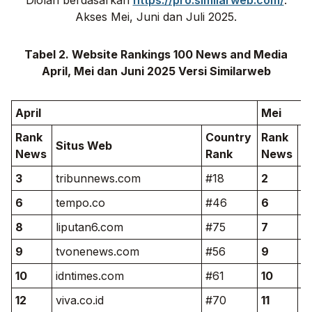
Akses Mei, Juni dan Juli 2025.
Tabel 2. Website Rankings 100 News and Media
April, Mei dan Juni 2025 Versi Similarweb
April
Mei
Rank
Country
Rank
Situs Web
S
News
Rank
News
3
tribunnews.com
#18
2
t
6
tempo.co
#46
6
t
8
liputan6.com
#75
7
l
9
tvonenews.com
#56
9
i
10
idntimes.com
#61
10
t
12
viva.co.id
#70
11
s