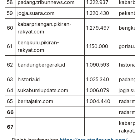
58
padang.tribunnews.com
1.322.937
kabarbu
59
jogja.suara.com
1.320.430
pekanba
kabarpriangan.pikiran-
60
1.279.497
bengkul
rakyat.com
bengkulu.pikiran-
61
1.150.000
goriau.
rakyat.com
62
bandungbergerak.id
1.090.593
historia.i
63
historia.id
1.035.340
padang.
64
sukabumiupdate.com
1.006.079
jogja.su
65
beritajatim.com
1.004.440
radarmoj
66
radarma
kabarpri
67
rakyat.c
Diolah berdasarkan
https://pro.similarweb.com/
.