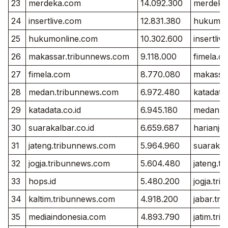
23
merdeka.com
14.092.300
merdeka
24
insertlive.com
12.831.380
hukumon
25
hukumonline.com
10.302.600
insertliv
26
makassar.tribunnews.com
9.118.000
fimela.c
27
fimela.com
8.770.080
makassa
28
medan.tribunnews.com
6.972.480
katadata.
29
katadata.co.id
6.945.180
medan.t
30
suarakalbar.co.id
6.659.687
harianjo
31
jateng.tribunnews.com
5.964.960
suarakal
32
jogja.tribunnews.com
5.604.480
jateng.t
33
hops.id
5.480.200
jogja.tr
34
kaltim.tribunnews.com
4.918.200
jabar.tr
35
mediaindonesia.com
4.893.790
jatim.tr