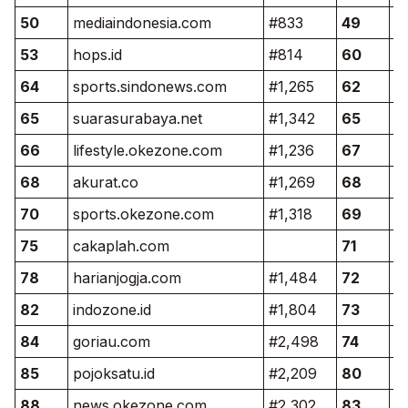
50
mediaindonesia.com
#833
49
m
53
hops.id
#814
60
l
64
sports.sindonews.com
#1,265
62
s
65
suarasurabaya.net
#1,342
65
c
66
lifestyle.okezone.com
#1,236
67
h
68
akurat.co
#1,269
68
s
70
sports.okezone.com
#1,318
69
h
75
cakaplah.com
71
po
78
harianjogja.com
#1,484
72
a
82
indozone.id
#1,804
73
s
84
goriau.com
#2,498
74
i
85
pojoksatu.id
#2,209
80
e
88
news.okezone.com
#2,302
83
n