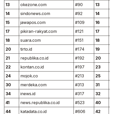
13
okezone.com
#90
13
vi
14
sindonews.com
#92
14
j
15
jawapos.com
#109
16
p
17
pikiran-rakyat.com
#121
17
o
18
suara.com
#151
18
ti
20
tirto.id
#174
19
s
21
republika.co.id
#192
20
re
22
kontan.co.id
#197
23
k
24
mojok.co
#213
25
m
30
merdeka.com
#313
31
in
34
inews.id
#317
32
m
41
news.republika.co.id
#523
40
n
44
katadata.co.id
#606
42
ka