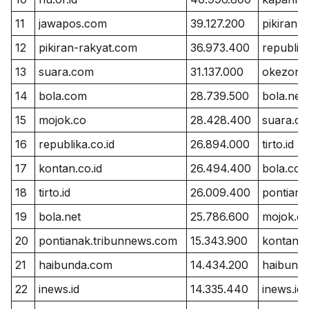
11
jawapos.com
39.127.200
pikiran-
12
pikiran-rakyat.com
36.973.400
republika
13
suara.com
31.137.000
okezone
14
bola.com
28.739.500
bola.net
15
mojok.co
28.428.400
suara.c
16
republika.co.id
26.894.000
tirto.id
17
kontan.co.id
26.494.400
bola.co
18
tirto.id
26.009.400
pontiana
19
bola.net
25.786.600
mojok.c
20
pontianak.tribunnews.com
15.343.900
kontan.c
21
haibunda.com
14.434.200
haibund
22
inews.id
14.335.440
inews.id