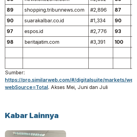
89
shopping.tribunnews.com
#2,896
87
s
90
suarakalbar.co.id
#1,334
90
g
97
espos.id
#2,776
93
p
98
beritajatim.com
#3,391
100
li
Sumber:
https://pro.similarweb.com/#/digitalsuite/markets/
webSource=Total
. Akses Mei, Juni dan Juli
Kabar Lainnya