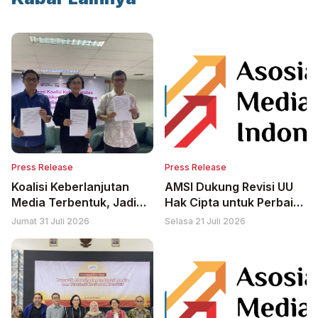
Press Release
Press Release
Koalisi Keberlanjutan
AMSI Dukung Revisi UU
Media Terbentuk, Jadi
Hak Cipta untuk Perbaiki
Forum Bertemunya
Relasi Tidak Adil antara
Jumat 31 Juli 2026
Selasa 21 Juli 2026
Komunitas Pers,
Platform AI dan Penerbit
Pemerintah, Kampus dan
Berita
Organisasi Masyarakat
Sipil