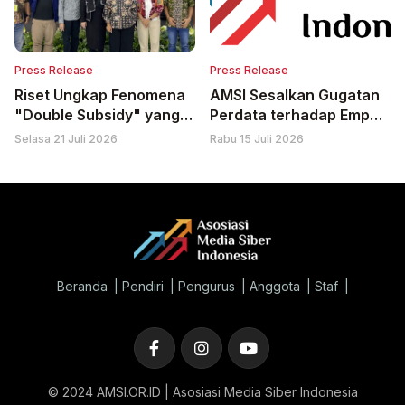
Press Release
Press Release
Riset Ungkap Fenomena
AMSI Sesalkan Gugatan
"Double Subsidy" yang
Perdata terhadap Empat
Bebani Media
Media di Bali, Minta
Selasa 21 Juli 2026
Rabu 15 Juli 2026
Majelis Hakim Nyatakan
Gugatan Tidak Dapat
Diterima
Beranda
Pendiri
Pengurus
Anggota
Staf
© 2024 AMSI.OR.ID | Asosiasi Media Siber Indonesia