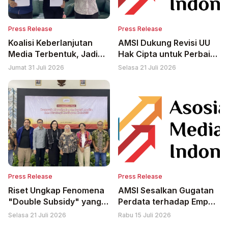
Press Release
Press Release
Koalisi Keberlanjutan
AMSI Dukung Revisi UU
Media Terbentuk, Jadi
Hak Cipta untuk Perbaiki
Forum Bertemunya
Relasi Tidak Adil antara
Jumat 31 Juli 2026
Selasa 21 Juli 2026
Komunitas Pers,
Platform AI dan Penerbit
Pemerintah, Kampus dan
Berita
Organisasi Masyarakat
Sipil
Press Release
Press Release
Riset Ungkap Fenomena
AMSI Sesalkan Gugatan
"Double Subsidy" yang
Perdata terhadap Empat
Bebani Media
Media di Bali, Minta
Selasa 21 Juli 2026
Rabu 15 Juli 2026
Majelis Hakim Nyatakan